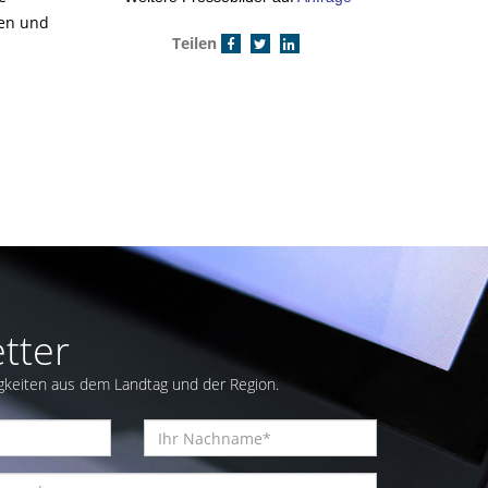
ien und
Teilen
tter
gkeiten aus dem Landtag und der Region.