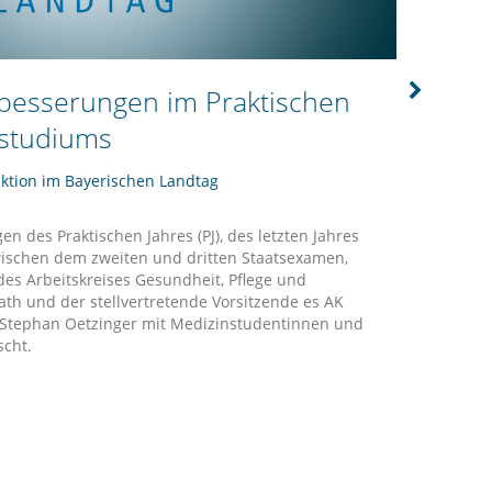
besserungen im Praktischen
Not
nstudiums
Com
ktion im Bayerischen Landtag
22.07
 des Praktischen Jahres (PJ), des letzten Jahres
Schei
ischen dem zweiten und dritten Staatsexamen,
Warnk
des Arbeitskreises Gesundheit, Pflege und
Arbei
th und der stellvertretende Vorsitzende es AK
Jugen
 Stephan Oetzinger mit Medizinstudentinnen und
...
wei
cht.