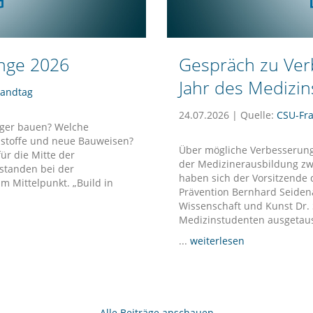
unge 2026
Gespräch zu Ver
Jahr des Medizi
Landtag
24.07.2026 | Quelle:
CSU-Fra
tiger bauen? Welche
austoffe und neue Bauweisen?
Über mögliche Verbesserungen
ür die Mitte der
der Medizinerausbildung zw
 standen bei der
haben sich der Vorsitzende 
 Mittelpunkt. „Build in
Prävention Bernhard Seidena
Wissenschaft und Kunst Dr.
Medizinstudenten ausgetaus
...
weiterlesen
Alle Beiträge anschauen