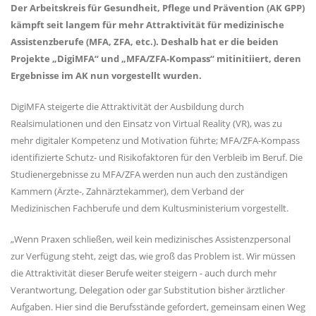
Der Arbeitskreis für Gesundheit, Pflege und Prävention (AK GPP)
kämpft seit langem für mehr Attraktivität für medizinische
Assistenzberufe (MFA, ZFA, etc.). Deshalb hat er die beiden
Projekte
DigiMFA“
und
MFA/ZFA-Kompass“
mitinitiiert
,
deren
Ergebnisse im AK nun vorgestellt wurden
.
DigiMFA
steigerte die Attraktivität der Ausbildung durch
Realsimulationen und den Einsatz von Virtual Reality (VR), was zu
mehr digitaler Kompetenz und Motivation führte; MFA/ZFA-Kompass
identifizierte Schutz- und Risikofaktoren für den Verbleib im Beruf. Die
Studienergebnisse zu MFA/ZFA werden nun auch den zuständigen
Kammern (Ärzte-, Zahnärztekammer), dem Verband der
Medizinischen Fachberufe und dem Kultusministerium vorgestellt.
Wenn Praxen schließen, weil kein medizinisches Assistenzpersonal
zur Verfügung steht, zeigt das, wie groß das Problem ist. Wir müssen
die Attraktivität dieser Berufe weiter steigern - auch durch mehr
Verantwortung, Delegation oder gar Substitution bisher ärztlicher
Aufgaben. Hier sind die Berufsstände gefordert, gemeinsam einen Weg