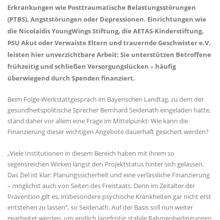
Erkrankungen wie Posttraumatische Belastungsstörungen
(PTBS), Angststörungen oder Depressionen. Einrichtungen wie
die Nicolaidis YoungWings Stiftung, die AETAS-Kinderstiftung,
PSU Akut oder Verwaiste Eltern und trauernde Geschwister e.V.
leisten hier unverzichtbare Arbeit: Sie unterstützen Betroffene
frühzeitig und schließen Versorgungslücken – häufig
überwiegend durch Spenden finanziert.
Beim Folge-Werkstattgespräch im Bayerischen Landtag, zu dem der
gesundheitspolitische Sprecher Bernhard Seidenath eingeladen hatte,
stand daher vor allem eine Frage im Mittelpunkt: Wie kann die
Finanzierung dieser wichtigen Angebote dauerhaft gesichert werden?
Viele Institutionen in diesem Bereich haben mit ihrem so
segensreichen Wirken längst den Projektstatus hinter sich gelassen.
Das Ziel ist klar: Planungssicherheit und eine verlässliche Finanzierung
– möglichst auch von Seiten des Freistaats. Denn im Zeitalter der
Prävention gilt es, insbesondere psychische Krankheiten gar nicht erst
entstehen zu lassen“, so Seidenath. Auf der Basis soll nun weiter
gearbeitet werden, um endlich langfristig stabile Rahmenbedingungen