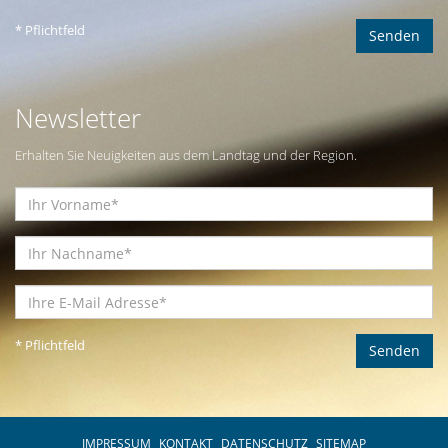
* Pflichtfeld
Newsletter
Erhalten Sie Neuigkeiten aus dem Landtag und der Region.
* Pflichtfeld
IMPRESSUM
KONTAKT
DATENSCHUTZ
SITEMAP