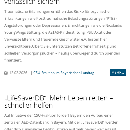
verlässlich sichern
Traumatische Erfahrungen erhöhen das Risiko für psychische
Erkrankungen wie Posttraumatische Belastungsstörungen (PTBS),
Angststörungen oder Depressionen. Einrichtungen wie die Nicolaidis
YoungWings Stiftung, die AETAS-Kinderstiftung, PSU Akut oder
Verwaiste Eltern und trauernde Geschwister e.V. leisten hier
unverzichtbare Arbeit: Sie unterstützen Betroffene frühzeitig und
schließen Versorgungslücken – häufig überwiegend durch Spenden
finanziert.
MEHR...
12.02.2026
|
CSU-Fraktion im Bayerischen Landtag
LifeSaverDB“: Mehr Leben retten –
schneller helfen
Auf Initiative der CSU-Fraktion fördert Bayern den Aufbau einer
zentralen AED-Datenbank in Bayern. Mit der „LifeSaverDB“ werden
öffentlich zugängliche Defibrillatoren erstmals bayernweit erfasst,